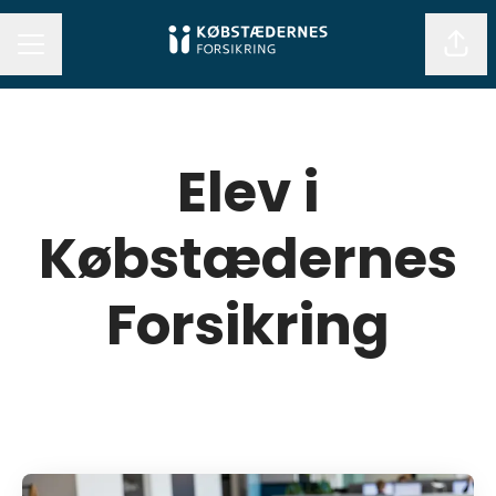
Del 
KARRIEREMENU
Elev i
Købstædernes
Forsikring